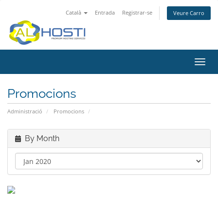
Català
Entrada
Registrar-se
Veure Carro
Toggl
navig
Promocions
Administració
Promocions
By Month