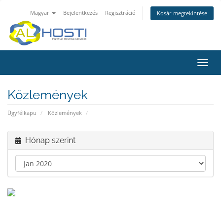
Magyar
Bejelentkezés
Regisztráció
Kosár megtekintése
Váltá
a
navig
Közlemények
Ügyfélkapu
Közlemények
Hónap szerint