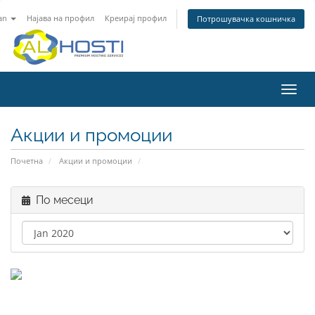
an
Најава на профил
Креирај профил
Потрошувачка кошничка
Toggl
navig
Акции и промоции
Почетна
Акции и промоции
По месеци