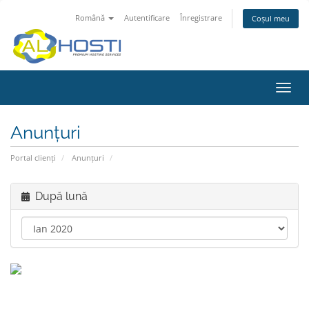
Română
Autentificare
Înregistrare
Coșul meu
Navi
Toggl
Anunțuri
Portal clienți
Anunțuri
După lună