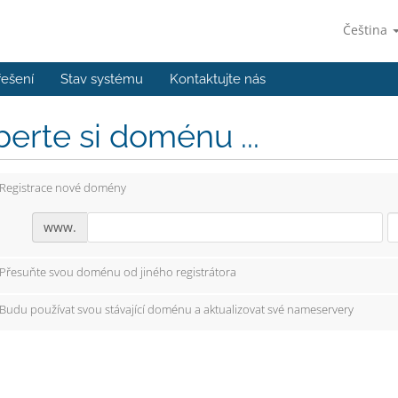
Čeština
řešení
Stav systému
Kontaktujte nás
erte si doménu ...
Registrace nové domény
www.
Přesuňte svou doménu od jiného registrátora
Budu používat svou stávající doménu a aktualizovat své nameservery