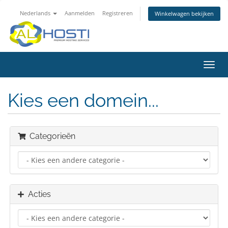
Nederlands
Aanmelden
Registreren
Winkelwagen bekijken
Navig
in-/u
Kies een domein...
Categorieën
Acties