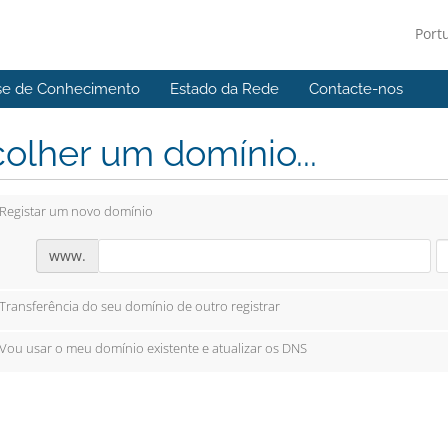
Port
se de Conhecimento
Estado da Rede
Contacte-nos
olher um domínio...
Registar um novo domínio
www.
Transferência do seu domínio de outro registrar
Vou usar o meu domínio existente e atualizar os DNS