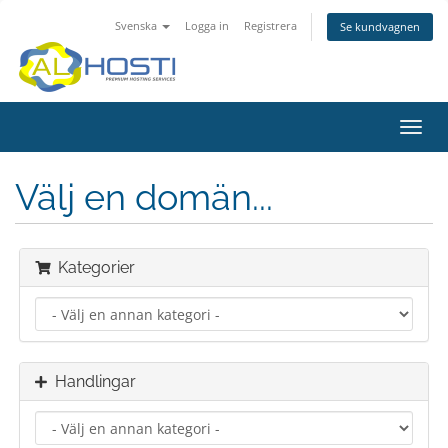
Svenska
Logga in
Registrera
Se kundvagnen
Toggl
navig
Välj en domän...
Kategorier
Handlingar