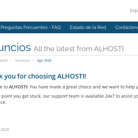
Esp
Preguntas Frecuentes - FAQ
Estado de la Red
Contácten
uncios
All the latest from ALHOSTI
ación
Anuncios
Ago 2026
k you for choosing ALHOSTI!
e to
ALHOSTI
! You have made a great choice and we want to help y
y point you get stuck, our support team is available 24x7 to assist
nce.
 2020