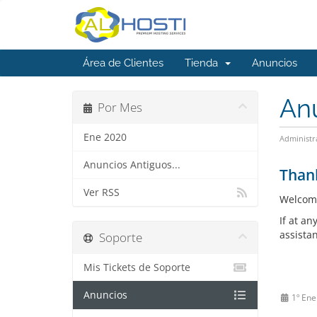
Área de Clientes
Tienda
Anuncios
An
Por Mes
Ene 2020
Administr
Anuncios Antiguos...
Than
Ver RSS
Welcom
If at an
assista
Soporte
Mis Tickets de Soporte
Anuncios
1º Ene